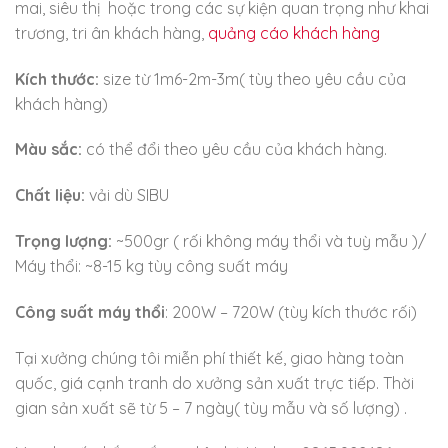
mai, siêu thị hoặc trong các sự kiện quan trọng như khai
trương, tri ân khách hàng,
quảng cáo khách hàng
Kích thước:
size từ 1m6-2m-3m( tùy theo yêu cầu của
khách hàng)
Màu sắc:
có thể đổi theo yêu cầu của khách hàng.
Chất liệu:
vải dù SIBU
Trọng lượng:
~500gr ( rối không máy thổi và tuỳ mẫu )/
Máy thổi: ~8-15 kg tùy công suất máy
Công suất máy thổi
: 200W – 720W (tùy kích thước rối)
Tại xưởng chúng tôi miễn phí thiết kế, giao hàng toàn
quốc, giá cạnh tranh do xưởng sản xuất trực tiếp. Thời
gian sản xuất sẽ từ 5 – 7 ngày( tùy mẫu và số lượng) .