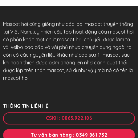
Mascot hơi cũng giống như các loại mascot truyền thống
tại Việt Nam,tuy nhiên cấu tạo hoạt động của mascot hơi
có phần khác một chút,mascot hơi chủ yếu được làm từ
vải velbo cao cấp và vải phủ nhựa chuyên dụng ngoài ra
còn có các nguyên liệu khác như cao su,nỉ… mascot sau
khi hoàn thiện được bơm phồng lên nhờ cánh quạt thổi
được lắp trên thân mascot, sở dĩ như vậy mà nó có tên là
mascot hơi.
THÔNG TIN LIÊN HỆ
CSKH: 0865.922.186
Tư vấn bán hàng : 0349 861 732