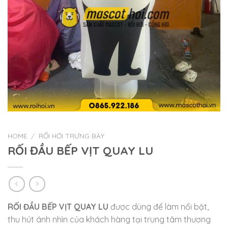
HOME
/
RỐI HƠI TRƯNG BÀY
RỐI ĐẦU BẾP VỊT QUAY LU
RỐI ĐẦU BẾP VỊT QUAY LU
được dùng để làm nổi bật,
thu hút ánh nhìn của khách hàng tại trung tâm thương