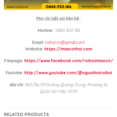
Mọi chi tiết xin liên hệ
:
Hotline
:
0865 922 186
Email:
roihoi.vn@gmail.com
Website:
https://mascothoi.com
Fanpage:
https://www.facebook.com/roihoimascot/
Youtube:
http://www.youtube.com/@nguoihoiroihoi
Địa chỉ
:
965/36/29 Đường Quang Trung, Phường 14,
Quận Gò Vấp, HCM.
RELATED PRODUCTS