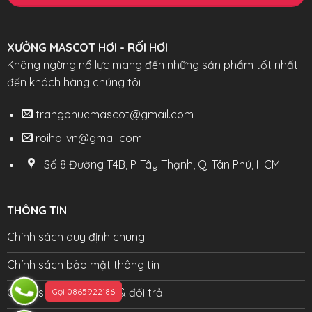
XƯỞNG MASCOT HƠI - RỐI HƠI
Không ngừng nổ lực mang đến những sản phẩm tốt nhất
đến khách hàng chúng tôi
trangphucmascot@gmail.com
roihoi.vn@gmail.com
Số 8 Đường T4B, P. Tây Thạnh, Q. Tân Phú, HCM
THÔNG TIN
Chính sách quy định chung
Chính sách bảo mật thông tin
Chính sách bảo hành & đổi trả
Gọi 0865922186