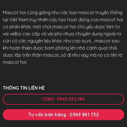
Mascot hơi cũng giống như các loại mascot truyền thống
tại Việt Nam,tuy nhiên cấu tạo hoạt động của mascot hơi
có phần khác một chút,mascot hơi chủ yếu được làm từ
vải velbo cao cấp và vải phủ nhựa chuyên dụng ngoài ra
còn có các nguyên liệu khác như cao su,nỉ… mascot sau
khi hoàn thiện được bơm phồng lên nhờ cánh quạt thổi
được lắp trên thân mascot, sở dĩ như vậy mà nó có tên là
mascot hơi.
THÔNG TIN LIÊN HỆ
CSKH: 0865.922.186
Tư vấn bán hàng : 0349 861 732