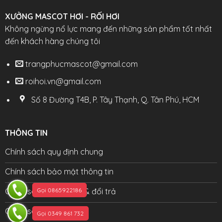
XƯỞNG MASCOT HƠI - RỐI HƠI
Không ngừng nổ lực mang đến những sản phẩm tốt nhất
đến khách hàng chúng tôi
trangphucmascot@gmail.com
roihoi.vn@gmail.com
Số 8 Đường T4B, P. Tây Thạnh, Q. Tân Phú, HCM
THÔNG TIN
Chính sách quy định chung
Chính sách bảo mật thông tin
Chính sách bảo hành & đổi trả
Gọi 0865922186
Chính sách đại lý
Gọi 0349 861 732