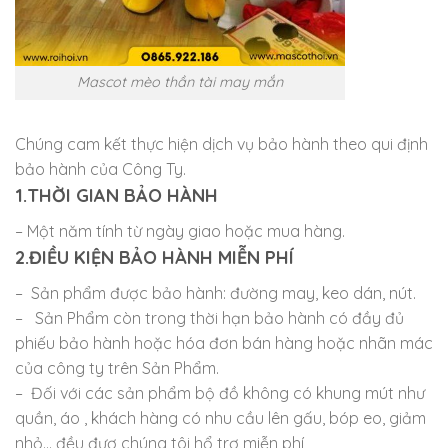
Mascot mèo thần tài may mắn
Chúng cam kết thực hiện dịch vụ bảo hành theo qui định
bảo hành của Công Ty.
1.THỜI GIAN BẢO HÀNH
– Một năm tính từ ngày giao hoặc mua hàng.
2.ĐIỀU KIỆN BẢO HÀNH MIỄN PHÍ
– Sản phẩm được bảo hành: đường may, keo dán, nút.
– Sản Phẩm còn trong thời hạn bảo hành có đầy đủ
phiếu bảo hành hoặc hóa đơn bán hàng hoặc nhãn mác
của công ty trên Sản Phẩm.
– Đối với các sản phẩm bộ đồ không có khung mút như
quần, áo , khách hàng có nhu cầu lên gấu, bóp eo, giảm
nhỏ… đều đượ chúng tôi hổ trợ miễn phí