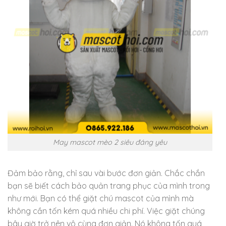
May mascot mèo 2 siêu đáng yêu
Đảm bảo rằng, chỉ sau vài bước đơn giản. Chắc chắn
bạn sẽ biết cách bảo quản trang phục của mình trong
như mới. Bạn có thể giặt chú mascot của mình mà
không cần tốn kém quá nhiều chi phí. Việc giặt chúng
bây giờ trở nên vô cùng đơn giản. Nó không tốn quá