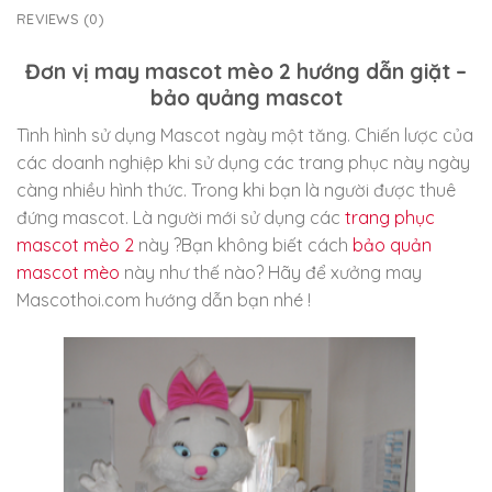
REVIEWS (0)
Đơn vị may mascot mèo 2 hướng dẫn giặt –
bảo quảng mascot
Tình hình sử dụng Mascot ngày một tăng. Chiến lược của
các doanh nghiệp khi sử dụng các trang phục này ngày
càng nhiều hình thức. Trong khi bạn là người được thuê
đứng mascot. Là người mới sử dụng các
trang phục
mascot mèo 2
này ?Bạn không biết cách
bảo quản
mascot mèo
này như thế nào? Hãy để xưởng may
Mascothoi.com hướng dẫn bạn nhé !