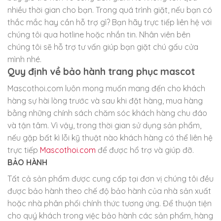
nhiều thời gian cho bạn. Trong quá trình giặt, nếu bạn có
thắc mắc hay cần hỗ trợ gì? Bạn hãy trực tiếp liên hệ với
chúng tôi qua hotline hoặc nhắn tin. Nhân viên bên
chúng tôi sẽ hỗ trợ tư vấn giúp bạn giặt chú gấu cửa
mình nhé.
Quy định về bảo hành trang phục mascot
Mascothoi.com luôn mong muốn mang đến cho khách
hàng sự hài lòng trước và sau khi đặt hàng, mua hàng
bằng những chính sách chăm sóc khách hàng chu đáo
và tận tâm. Vì vậy, trong thời gian sử dụng sản phẩm,
nếu gặp bất kì lỗi kỹ thuật nào khách hàng có thể liên hệ
trực tiếp
Mascothoi.com
để được hổ trợ và giúp đỡ.
BẢO HÀNH
Tất cả sản phẩm được cung cấp tại đơn vị chúng tôi đều
được bảo hành theo chế độ bảo hành của nhà sản xuất
hoặc nhà phân phối chính thức tương ứng. Để thuận tiện
cho quý khách trong việc bảo hành các sản phẩm, hàng