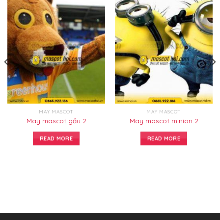
MAY MASCOT
MAY MASCOT
May mascot gấu 2
May mascot minion 2
READ MORE
READ MORE