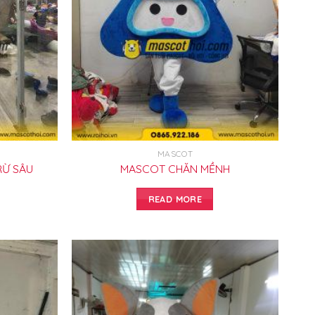
MASCOT
RỪ SÂU
MASCOT CHĂN MỀNH
READ MORE