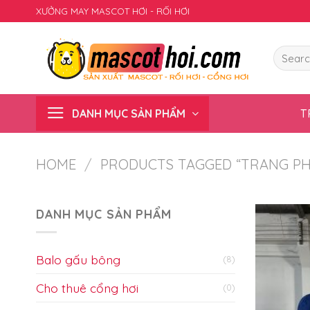
Skip
XƯỞNG MAY MASCOT HƠI - RỐI HƠI
to
content
Search
for:
DANH MỤC SẢN PHẨM
T
HOME
/
PRODUCTS TAGGED “TRANG P
DANH MỤC SẢN PHẨM
Balo gấu bông
(8)
Cho thuê cổng hơi
(0)