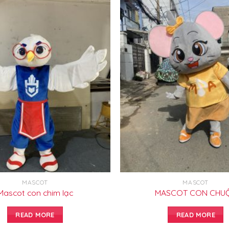
MASCOT
MASCOT
Mascot con chim lạc
MASCOT CON CHU
READ MORE
READ MORE