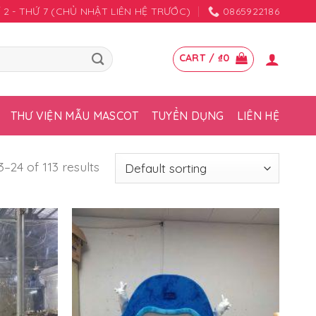
HỨ 2 - THỨ 7 (CHỦ NHẬT LIÊN HỆ TRƯỚC)
0865922186
CART /
₫
0
THƯ VIỆN MẪU MASCOT
TUYỂN DỤNG
LIÊN HỆ
–24 of 113 results