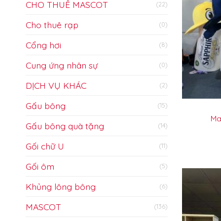
CHO THUÊ MASCOT
(22)
Cho thuê rạp
(0)
Cổng hơi
(8)
Cung ứng nhân sự
(0)
DỊCH VỤ KHÁC
(2)
Gấu bông
(15)
Ma
Gấu bông quà tặng
(14)
Gối chữ U
(11)
Gối ôm
(5)
Khủng lông bông
(6)
MASCOT
(136)