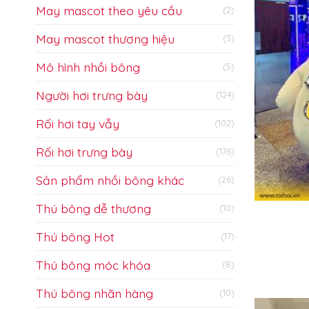
May mascot theo yêu cầu
(2)
May mascot thương hiệu
(3)
Mô hình nhồi bông
(5)
Người hơi trưng bày
(124)
Rối hơi tay vẫy
(102)
Rối hơi trưng bày
(176)
Sản phẩm nhồi bông khác
(26)
Thú bông dễ thương
(10)
Thú bông Hot
(17)
Thú bông móc khóa
(8)
Thú bông nhãn hàng
(10)