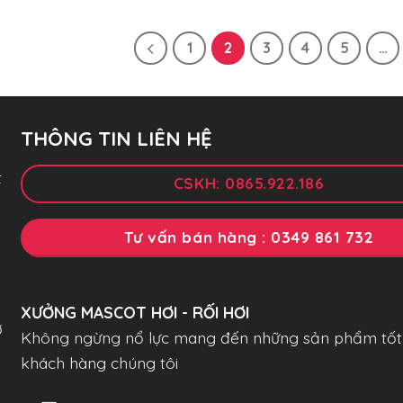
1
2
3
4
5
…
THÔNG TIN LIÊN HỆ
t
CSKH: 0865.922.186
Tư vấn bán hàng : 0349 861 732
XƯỞNG MASCOT HƠI - RỐI HƠI
ở
Không ngừng nổ lực mang đến những sản phẩm tốt
khách hàng chúng tôi