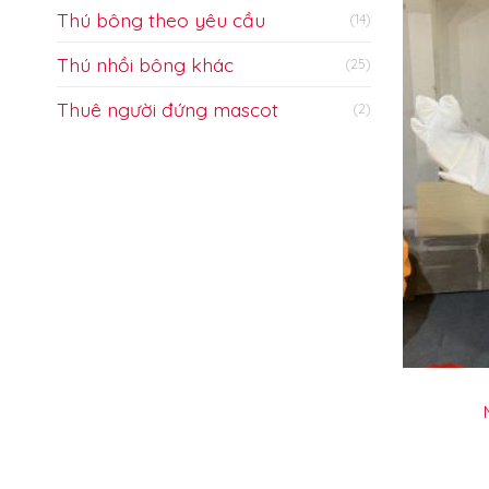
Thú bông theo yêu cầu
(14)
Thú nhồi bông khác
(25)
Thuê người đứng mascot
(2)