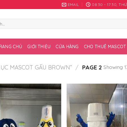
EMAIL
08:30 - 17:30, T
RANG CHỦ
GIỚI THIỆU
CỬA HÀNG
CHO THUÊ MASCOT
Showing 13
HỤC MASCOT GẤU BROWN”
/
PAGE 2