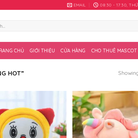
EMAIL
08:30 - 17:30, T
RANG CHỦ
GIỚI THIỆU
CỬA HÀNG
CHO THUÊ MASCOT
Showing 
NG HOT”