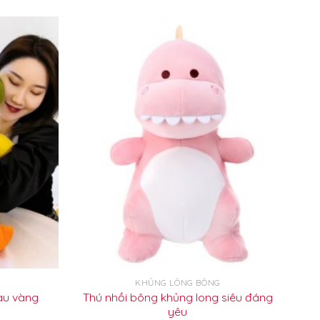
KHỦNG LÔNG BÔNG
Thú nhồi bông khủng long siêu đáng
àu vàng
yêu