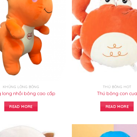
KHỦNG LÔNG BÔNG
THÚ BÔNG HOT
 long nhồi bông cao cấp
Thú bông con cu
READ MORE
READ MORE