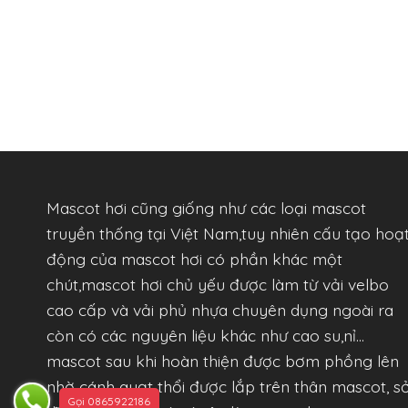
Mascot hơi cũng giống như các loại mascot
truyền thống tại Việt Nam,tuy nhiên cấu tạo hoạ
động của mascot hơi có phần khác một
chút,mascot hơi chủ yếu được làm từ vải velbo
cao cấp và vải phủ nhựa chuyên dụng ngoài ra
còn có các nguyên liệu khác như cao su,nỉ…
mascot sau khi hoàn thiện được bơm phồng lên
nhờ cánh quạt thổi được lắp trên thân mascot, s
Gọi 0865922186