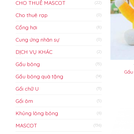
CHO THUÊ MASCOT
(22)
Cho thuê rạp
(0)
Cổng hơi
(8)
Cung ứng nhân sự
(0)
DỊCH VỤ KHÁC
(2)
Gấu bông
(15)
Gấu
Gấu bông quà tặng
(14)
Gối chữ U
(11)
Gối ôm
(5)
Khủng lông bông
(6)
MASCOT
(136)