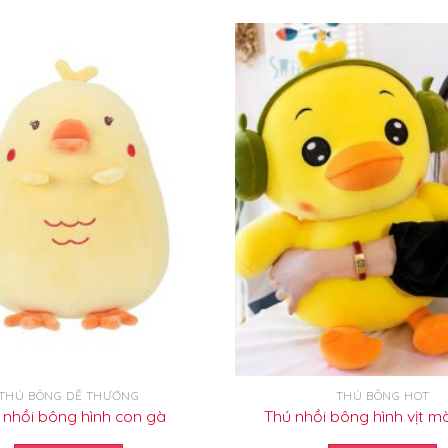
THÚ BÔNG DỄ THƯƠNG
THÚ BÔNG HOT
 nhồi bông hình con gà
Thú nhồi bông hình vịt m