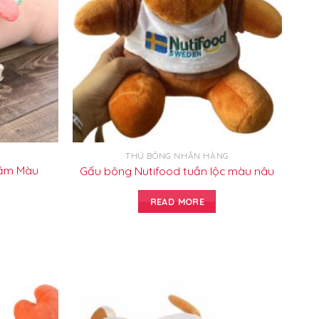
THÚ BÔNG NHÃN HÀNG
Nằm Màu
Gấu bông Nutifood tuần lộc màu nâu
READ MORE