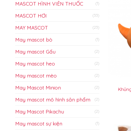
MASCOT HÌNH VIÊN THUỐC
(1)
MASCOT HƠI
(33)
MAY MASCOT
(23)
May mascot bò
(1)
May mascot Gấu
(2)
May mascot heo
(2)
May mascot mèo
(2)
May Mascot Minion
(2)
Khủng
May mascot mô hình sản phẩm
(2)
May Mascot Pikachu
(2)
May mascot sự kiện
(1)