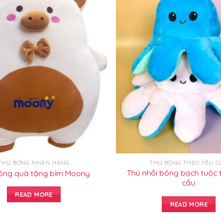
THÚ BÔNG NHÃN HÀNG
THÚ BÔNG THEO YÊU C
Thú nhồi bông bạch tuộc 
ông quà tặng bỉm Moony
cầu
READ MORE
READ MORE