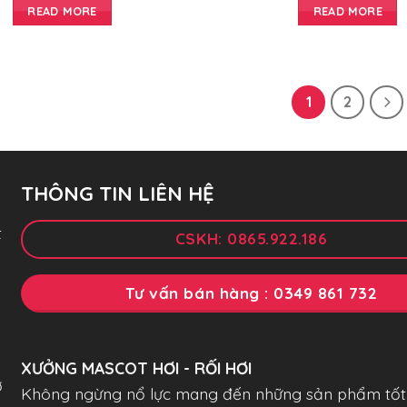
READ MORE
READ MORE
1
2
THÔNG TIN LIÊN HỆ
t
CSKH: 0865.922.186
Tư vấn bán hàng : 0349 861 732
XƯỞNG MASCOT HƠI - RỐI HƠI
ở
Không ngừng nổ lực mang đến những sản phẩm tốt