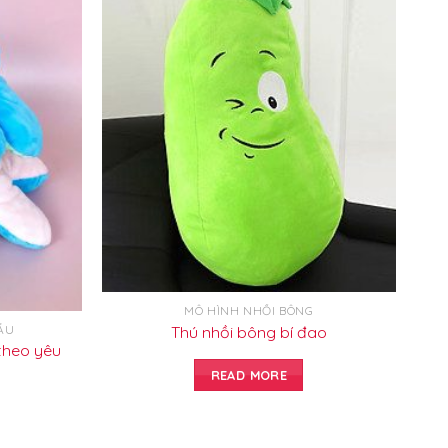
MÔ HÌNH NHỒI BÔNG
Thú nhồi bông bí đao
ẦU
theo yêu
READ MORE