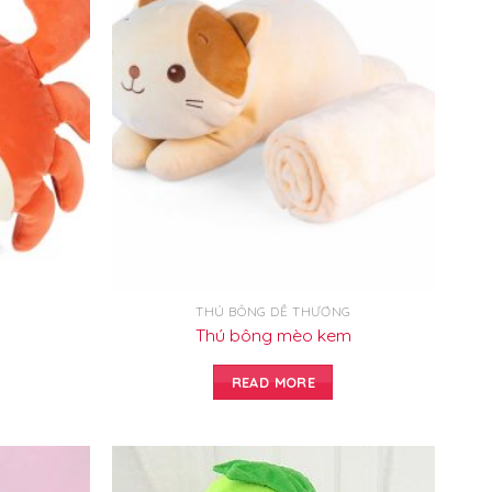
THÚ BÔNG DỄ THƯƠNG
a
Thú bông mèo kem
READ MORE