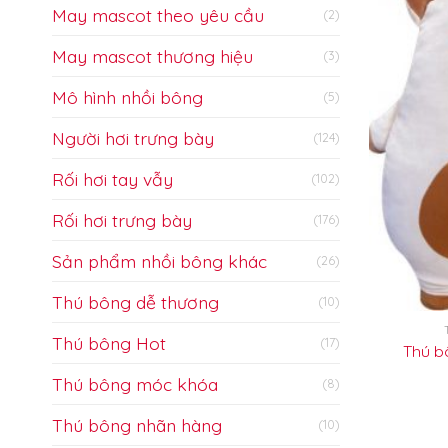
May mascot theo yêu cầu
(2)
May mascot thương hiệu
(3)
Mô hình nhồi bông
(5)
Người hơi trưng bày
(124)
Rối hơi tay vẫy
(102)
Rối hơi trưng bày
(176)
Sản phẩm nhồi bông khác
(26)
Thú bông dễ thương
(10)
Thú bông Hot
(17)
Thú b
Thú bông móc khóa
(8)
Thú bông nhãn hàng
(10)