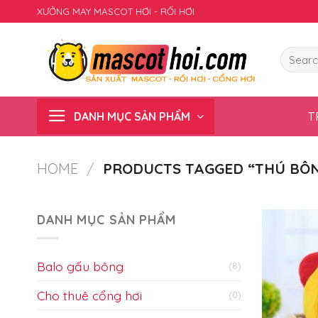
Skip
XƯỞNG MAY MASCOT HƠI - RỐI HƠI
to
content
Search
for:
DANH MỤC SẢN PHẨM
T
HOME
/
PRODUCTS TAGGED “THÚ BÔ
DANH MỤC SẢN PHẨM
Balo gấu bông
(8)
Cho thuê cổng hơi
(0)