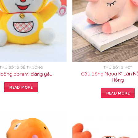
THÚ BÔNG DỄ THƯƠNG
THÚ BÔNG HOT
Gấu Bông Ngựa Kì Lân 
 bông doremi đáng yêu
Hồng
READ MORE
READ MORE