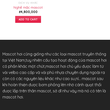
DỊCH VỤ KHÁC
Nghề mặc mascot
₫
4,800,000
ADD TO CART
Mascot hơi cũng giống như các loại mascot truyền thống
tại Việt Nam,tuy nhiên cấu tạo hoạt động của mascot hơi
có phần khác một chút,mascot hơi chủ yếu được làm từ
vải velbo cao cấp và vải phủ nhựa chuyên dụng ngoài ra
còn có các nguyên liệu khác như cao su,nỉ… mascot sau
khi hoàn thiện được bơm phồng lên nhờ cánh quạt thổi
được lắp trên thân mascot, sở dĩ như vậy mà nó có tên là
mascot hơi.