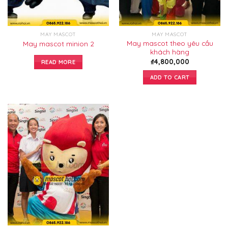
MAY MASCOT
MAY MASCOT
May mascot theo yêu cầu
May mascot minion 2
khách hàng
₫
4,800,000
READ MORE
ADD TO CART