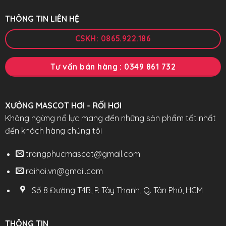
THÔNG TIN LIÊN HỆ
CSKH: 0865.922.186
Tư vấn bán hàng : 0349 861 732
XƯỞNG MASCOT HƠI - RỐI HƠI
Không ngừng nổ lực mang đến những sản phẩm tốt nhất
đến khách hàng chúng tôi
trangphucmascot@gmail.com
roihoi.vn@gmail.com
Số 8 Đường T4B, P. Tây Thạnh, Q. Tân Phú, HCM
THÔNG TIN