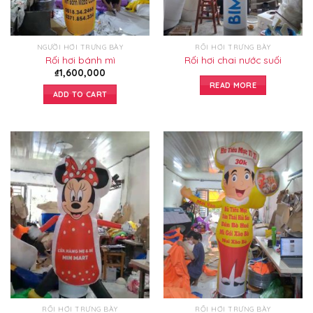
NGƯỜI HƠI TRƯNG BÀY
RỐI HƠI TRƯNG BÀY
Rối hơi bánh mì
Rối hơi chai nước suối
₫
1,600,000
READ MORE
ADD TO CART
RỐI HƠI TRƯNG BÀY
RỐI HƠI TRƯNG BÀY