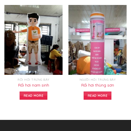
RỐI HƠI TRƯNG BÀY
NGƯỜI HƠI TRƯNG BÀY
Rối hơi nam sinh
Rối hơi thùng sơn
READ MORE
READ MORE