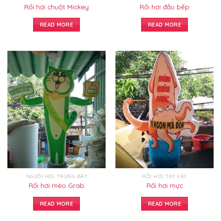
Rối hơi chuột Mickey
Rối hơi đầu bếp
READ MORE
READ MORE
NGƯỜI HƠI TRƯNG BÀY
RỐI HƠI TAY VẪY
Rối hơi mèo Grab
Rối hơi mực
READ MORE
READ MORE