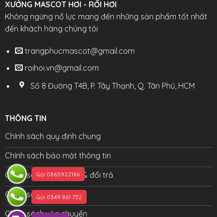
XƯỞNG MASCOT HƠI - RỐI HƠI
Không ngừng nổ lực mang đến những sản phẩm tốt nhất
đến khách hàng chúng tôi
trangphucmascot@gmail.com
roihoi.vn@gmail.com
Số 8 Đường T4B, P. Tây Thạnh, Q. Tân Phú, HCM
THÔNG TIN
Chính sách quy định chung
Chính sách bảo mật thông tin
Chính sách bảo hành & đổi trả
Gọi 0865922186
Chính sách đại lý
Gọi 0349 861 732
Chính sách vận chuyển