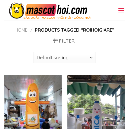
Skip
to
content
HOME
/
PRODUCTS TAGGED “ROIHOIGIARE”
FILTER