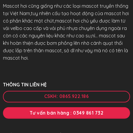
Mascot hơi cũng giống như các loại mascot truyền thống
tại Việt Nam,tuy nhiên cấu tạo hoạt động của mascot hơi
có phần khác một chút,mascot hơi chủ yếu được làm từ
vải velbo cao cấp và vải phủ nhựa chuyên dụng ngoài ra
còn có các nguyên liệu khác như cao su,nỉ… mascot sau
khi hoàn thiện được bơm phồng lên nhờ cánh quạt thổi
được lắp trên thân mascot, sở dĩ như vậy mà nó có tên là
mascot hơi.
THÔNG TIN LIÊN HỆ
CSKH: 0865.922.186
Tư vấn bán hàng : 0349 861 732