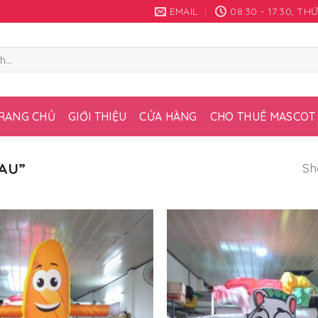
EMAIL
08:30 - 17:30, T
RANG CHỦ
GIỚI THIỆU
CỬA HÀNG
CHO THUÊ MASCOT
Sh
AU”