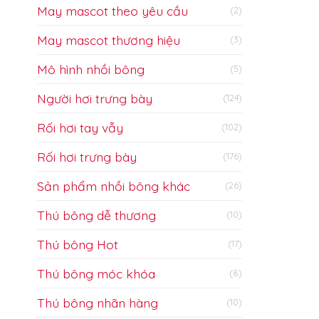
May mascot theo yêu cầu
(2)
May mascot thương hiệu
(3)
Mô hình nhồi bông
(5)
Người hơi trưng bày
(124)
Rối hơi tay vẫy
(102)
Rối hơi trưng bày
(176)
Sản phẩm nhồi bông khác
(26)
Thú bông dễ thương
(10)
Thú bông Hot
(17)
Thú bông móc khóa
(8)
Thú bông nhãn hàng
(10)