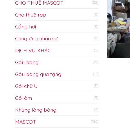
CHO THUÊ MASCOT
(22)
Cho thuê rạp
(0)
Cổng hơi
(8)
Cung ứng nhân sự
(0)
DỊCH VỤ KHÁC
(2)
Gấu bông
(15)
Gấu bông quà tặng
(14)
Gối chữ U
(11)
Gối ôm
(5)
Khủng lông bông
(6)
MASCOT
(136)