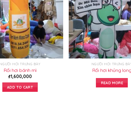
NGƯỜI HƠI TRƯNG BÀY
NGƯỜI HƠI TRƯNG BÀ
Rối hơi bánh mì
Rối hơi khủng lon
₫
1,600,000
READ MORE
ADD TO CART