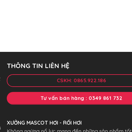
THÔNG TIN LIÊN HỆ
t
CSKH: 0865.922.186
Tư vấn bán hàng : 0349 861 732
XƯỞNG MASCOT HƠI - RỐI HƠI
ở
Không ngừng nổ lực mang đến những sản phẩm tốt