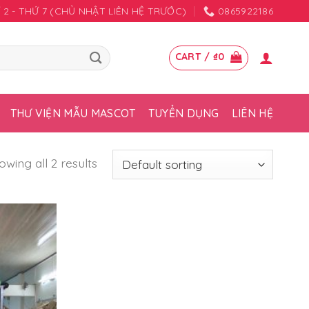
HỨ 2 - THỨ 7 (CHỦ NHẬT LIÊN HỆ TRƯỚC)
0865922186
CART /
₫
0
THƯ VIỆN MẪU MASCOT
TUYỂN DỤNG
LIÊN HỆ
owing all 2 results