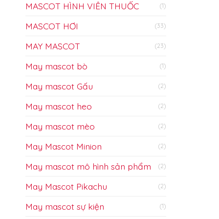
MASCOT HÌNH VIÊN THUỐC
(1)
MASCOT HƠI
(33)
MAY MASCOT
(23)
May mascot bò
(1)
May mascot Gấu
(2)
May mascot heo
(2)
May mascot mèo
(2)
May Mascot Minion
(2)
May mascot mô hình sản phẩm
(2)
May Mascot Pikachu
(2)
May mascot sự kiện
(1)