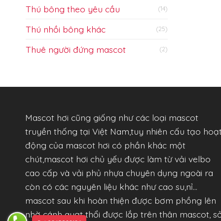
Thú bông theo yêu cầu
(14)
Thú nhồi bông khác
(25)
Thuê người đứng mascot
(2)
Mascot hơi cũng giống như các loại mascot
truyền thống tại Việt Nam,tuy nhiên cấu tạo hoạ
động của mascot hơi có phần khác một
chút,mascot hơi chủ yếu được làm từ vải velbo
cao cấp và vải phủ nhựa chuyên dụng ngoài ra
còn có các nguyên liệu khác như cao su,nỉ…
mascot sau khi hoàn thiện được bơm phồng lên
nhờ cánh quạt thổi được lắp trên thân mascot, s