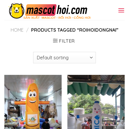
Skip
to
content
HOME
/
PRODUCTS TAGGED “ROIHOIDONGNAI”
FILTER