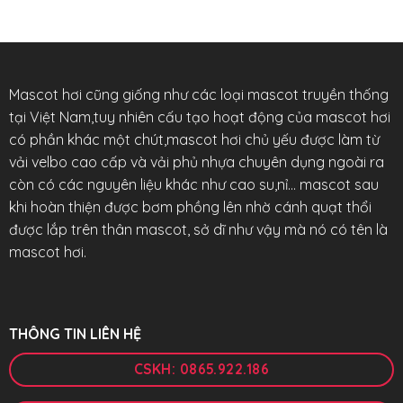
Mascot hơi cũng giống như các loại mascot truyền thống
tại Việt Nam,tuy nhiên cấu tạo hoạt động của mascot hơi
có phần khác một chút,mascot hơi chủ yếu được làm từ
vải velbo cao cấp và vải phủ nhựa chuyên dụng ngoài ra
còn có các nguyên liệu khác như cao su,nỉ… mascot sau
khi hoàn thiện được bơm phồng lên nhờ cánh quạt thổi
được lắp trên thân mascot, sở dĩ như vậy mà nó có tên là
mascot hơi.
THÔNG TIN LIÊN HỆ
CSKH: 0865.922.186