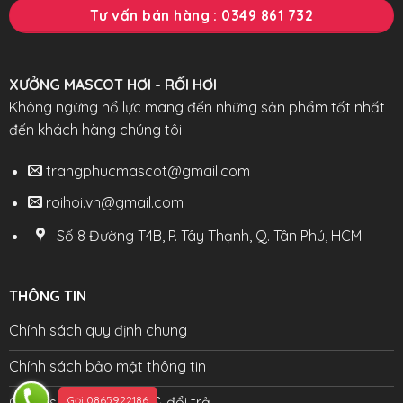
Tư vấn bán hàng : 0349 861 732
XƯỞNG MASCOT HƠI - RỐI HƠI
Không ngừng nổ lực mang đến những sản phẩm tốt nhất
đến khách hàng chúng tôi
trangphucmascot@gmail.com
roihoi.vn@gmail.com
Số 8 Đường T4B, P. Tây Thạnh, Q. Tân Phú, HCM
THÔNG TIN
Chính sách quy định chung
Chính sách bảo mật thông tin
Gọi 0865922186
Chính sách bảo hành & đổi trả