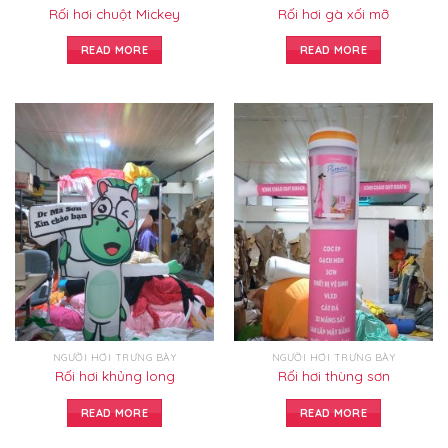
Rối hơi chuột Mickey
Rối hơi gà xối mỡ
READ MORE
READ MORE
NGƯỜI HƠI TRƯNG BÀY
NGƯỜI HƠI TRƯNG BÀY
Rối hơi khủng long
Rối hơi thùng sơn
READ MORE
READ MORE