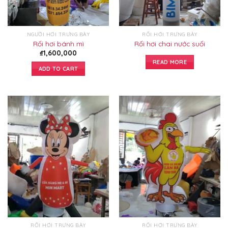
NGƯỜI HƠI TRƯNG BÀY
RỐI HƠI TRƯNG BÀY
Rối hơi bánh mì
Rối hơi chai nước suối
₫
1,600,000
READ MORE
ADD TO CART
RỐI HƠI TRƯNG BÀY
RỐI HƠI TRƯNG BÀY