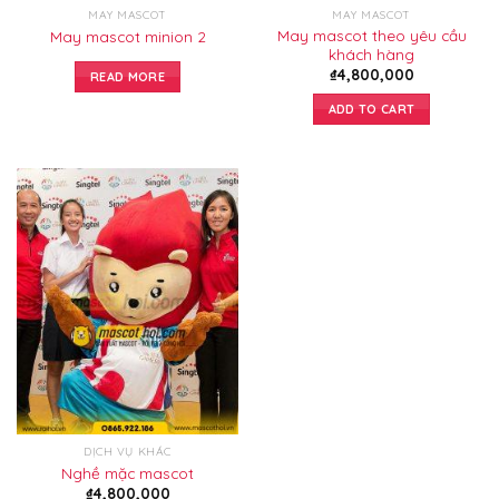
MAY MASCOT
MAY MASCOT
May mascot theo yêu cầu
May mascot minion 2
khách hàng
₫
4,800,000
READ MORE
ADD TO CART
DỊCH VỤ KHÁC
Nghề mặc mascot
₫
4,800,000