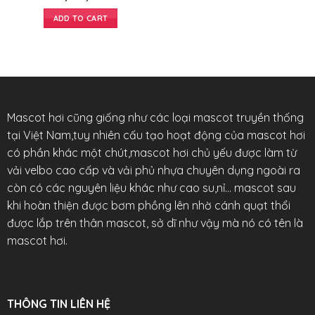
ADD TO CART
Mascot hơi cũng giống như các loại mascot truyền thống
tại Việt Nam,tuy nhiên cấu tạo hoạt động của mascot hơi
có phần khác một chút,mascot hơi chủ yếu được làm từ
vải velbo cao cấp và vải phủ nhựa chuyên dụng ngoài ra
còn có các nguyên liệu khác như cao su,nỉ… mascot sau
khi hoàn thiện được bơm phồng lên nhờ cánh quạt thổi
được lắp trên thân mascot, sở dĩ như vậy mà nó có tên là
mascot hơi.
THÔNG TIN LIÊN HỆ