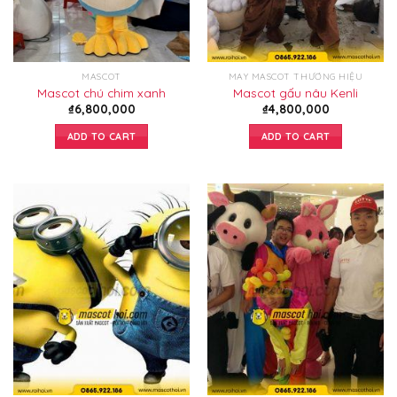
MASCOT
MAY MASCOT THƯƠNG HIỆU
Mascot chú chim xanh
Mascot gấu nâu Kenli
₫
6,800,000
₫
4,800,000
ADD TO CART
ADD TO CART