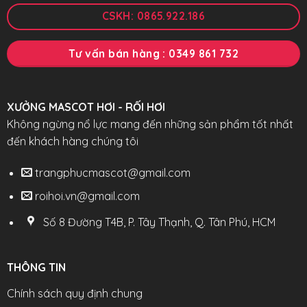
CSKH: 0865.922.186
Tư vấn bán hàng : 0349 861 732
XƯỞNG MASCOT HƠI - RỐI HƠI
Không ngừng nổ lực mang đến những sản phẩm tốt nhất
đến khách hàng chúng tôi
trangphucmascot@gmail.com
roihoi.vn@gmail.com
Số 8 Đường T4B, P. Tây Thạnh, Q. Tân Phú, HCM
THÔNG TIN
Chính sách quy định chung