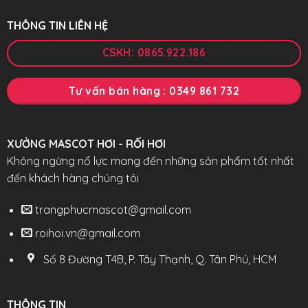
THÔNG TIN LIÊN HỆ
CSKH: 0865.922.186
Tư vấn bán hàng : 0349 861 732
XƯỞNG MASCOT HƠI - RỐI HƠI
Không ngừng nổ lực mang đến những sản phẩm tốt nhất
đến khách hàng chúng tôi
trangphucmascot@gmail.com
roihoi.vn@gmail.com
Số 8 Đường T4B, P. Tây Thạnh, Q. Tân Phú, HCM
THÔNG TIN