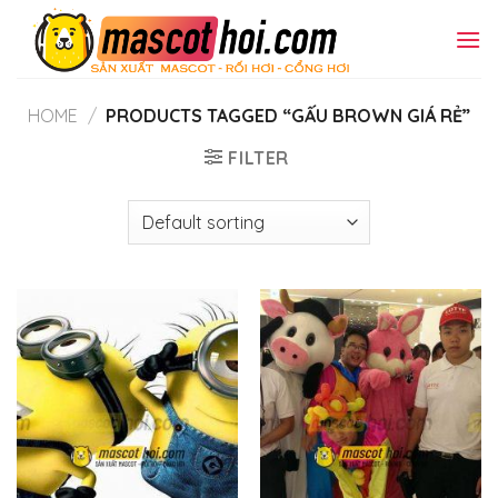
Skip
to
content
HOME
/
PRODUCTS TAGGED “GẤU BROWN GIÁ RẺ”
FILTER