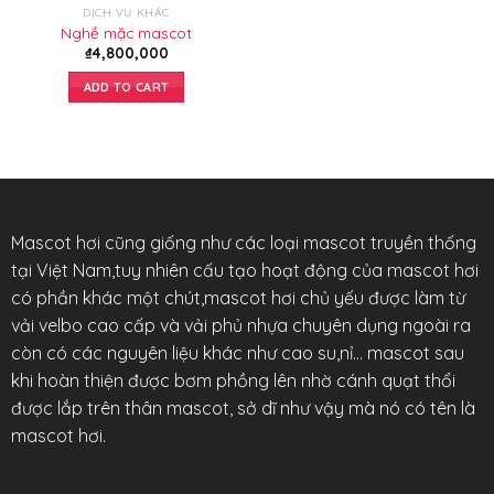
DỊCH VỤ KHÁC
Nghề mặc mascot
₫
4,800,000
ADD TO CART
Mascot hơi cũng giống như các loại mascot truyền thống
tại Việt Nam,tuy nhiên cấu tạo hoạt động của mascot hơi
có phần khác một chút,mascot hơi chủ yếu được làm từ
vải velbo cao cấp và vải phủ nhựa chuyên dụng ngoài ra
còn có các nguyên liệu khác như cao su,nỉ… mascot sau
khi hoàn thiện được bơm phồng lên nhờ cánh quạt thổi
được lắp trên thân mascot, sở dĩ như vậy mà nó có tên là
mascot hơi.