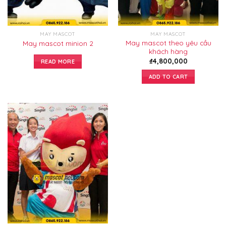
MAY MASCOT
MAY MASCOT
May mascot theo yêu cầu
May mascot minion 2
khách hàng
₫
4,800,000
READ MORE
ADD TO CART