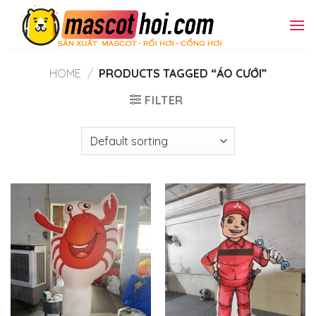
Skip
to
content
HOME
/
PRODUCTS TAGGED “ÁO CƯỚI”
FILTER