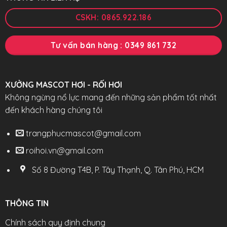
CSKH: 0865.922.186
Tư vấn bán hàng : 0349 861 732
XƯỞNG MASCOT HƠI - RỐI HƠI
Không ngừng nổ lực mang đến những sản phẩm tốt nhất
đến khách hàng chúng tôi
trangphucmascot@gmail.com
roihoi.vn@gmail.com
Số 8 Đường T4B, P. Tây Thạnh, Q. Tân Phú, HCM
THÔNG TIN
Chính sách quy định chung