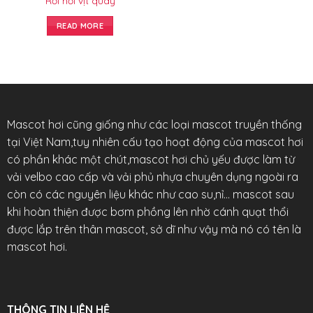
Rối hơi vịt quay
READ MORE
Mascot hơi cũng giống như các loại mascot truyền thống
tại Việt Nam,tuy nhiên cấu tạo hoạt động của mascot hơi
có phần khác một chút,mascot hơi chủ yếu được làm từ
vải velbo cao cấp và vải phủ nhựa chuyên dụng ngoài ra
còn có các nguyên liệu khác như cao su,nỉ… mascot sau
khi hoàn thiện được bơm phồng lên nhờ cánh quạt thổi
được lắp trên thân mascot, sở dĩ như vậy mà nó có tên là
mascot hơi.
THÔNG TIN LIÊN HỆ