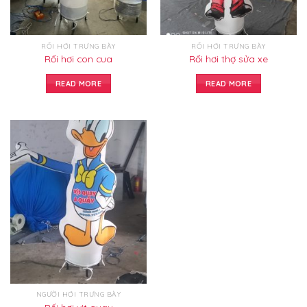
RỐI HƠI TRƯNG BÀY
RỐI HƠI TRƯNG BÀY
Rối hơi con cua
Rối hơi thợ sửa xe
READ MORE
READ MORE
NGƯỜI HƠI TRƯNG BÀY