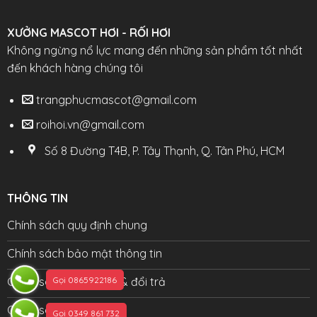
XƯỞNG MASCOT HƠI - RỐI HƠI
Không ngừng nổ lực mang đến những sản phẩm tốt nhất
đến khách hàng chúng tôi
trangphucmascot@gmail.com
roihoi.vn@gmail.com
Số 8 Đường T4B, P. Tây Thạnh, Q. Tân Phú, HCM
THÔNG TIN
Chính sách quy định chung
Chính sách bảo mật thông tin
Gọi 0865922186
Chính sách bảo hành & đổi trả
Chính sách đại lý
Gọi 0349 861 732