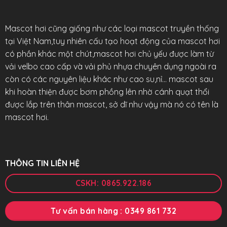
Mascot hơi cũng giống như các loại mascot truyền thống
tại Việt Nam,tuy nhiên cấu tạo hoạt động của mascot hơi
có phần khác một chút,mascot hơi chủ yếu được làm từ
vải velbo cao cấp và vải phủ nhựa chuyên dụng ngoài ra
còn có các nguyên liệu khác như cao su,nỉ… mascot sau
khi hoàn thiện được bơm phồng lên nhờ cánh quạt thổi
được lắp trên thân mascot, sở dĩ như vậy mà nó có tên là
mascot hơi.
THÔNG TIN LIÊN HỆ
CSKH: 0865.922.186
Tư vấn bán hàng : 0349 861 732