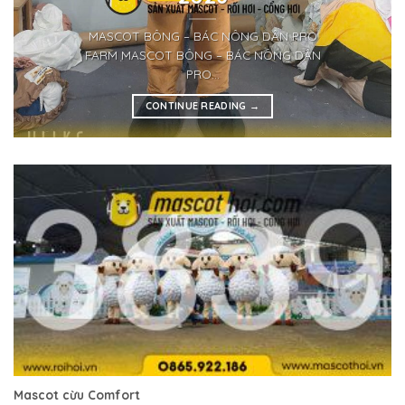
MASCOT BÔNG – BÁC NÔNG DÂN PRO
FARM MASCOT BÔNG – BÁC NÔNG DÂN
PRO...
CONTINUE READING
→
Mascot cừu Comfort