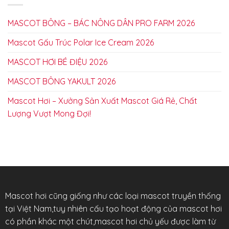
MASCOT BÔNG – BÁC NÔNG DÂN PRO FARM 2026
Mascot Gấu Trúc Polar Ice Cream 2026
MASCOT HƠI BÉ ĐIỆU 2026
MASCOT BÔNG YAKULT 2026
Mascot Hơi – Xưởng Sản Xuất Mascot Giá Rẻ, Chất
Lượng Vượt Mong Đợi!
Mascot hơi cũng giống như các loại mascot truyền thống
tại Việt Nam,tuy nhiên cấu tạo hoạt động của mascot hơi
có phần khác một chút,mascot hơi chủ yếu được làm từ