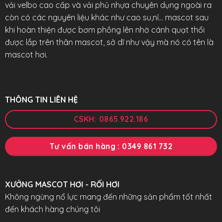
vải velbo cao cấp và vải phủ nhựa chuyên dụng ngoài ra
còn có các nguyên liệu khác như cao su,nỉ… mascot sau
khi hoàn thiện được bơm phồng lên nhờ cánh quạt thổi
được lắp trên thân mascot, sở dĩ như vậy mà nó có tên là
mascot hơi.
THÔNG TIN LIÊN HỆ
CSKH: 0865.922.186
Tư vấn bán hàng : 0349 861 732
XƯỞNG MASCOT HƠI - RỐI HƠI
Không ngừng nổ lực mang đến những sản phẩm tốt nhất
đến khách hàng chúng tôi