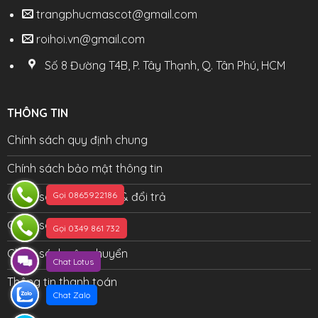
trangphucmascot@gmail.com
roihoi.vn@gmail.com
Số 8 Đường T4B, P. Tây Thạnh, Q. Tân Phú, HCM
THÔNG TIN
Chính sách quy định chung
Chính sách bảo mật thông tin
Gọi 0865922186
Chính sách bảo hành & đổi trả
Chính sách đại lý
Gọi 0349 861 732
Chính sách vận chuyển
Chat Lotus
Thông tin thanh toán
Chat Zalo