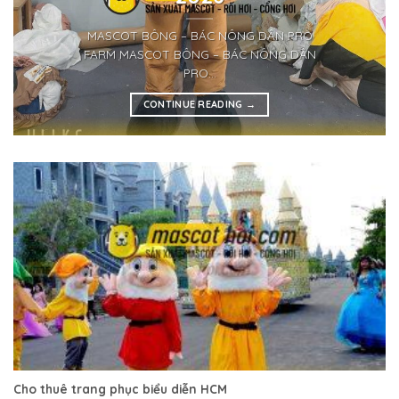
MASCOT BÔNG – BÁC NÔNG DÂN PRO
FARM MASCOT BÔNG – BÁC NÔNG DÂN
PRO...
CONTINUE READING
→
Cho thuê trang phục biểu diễn HCM