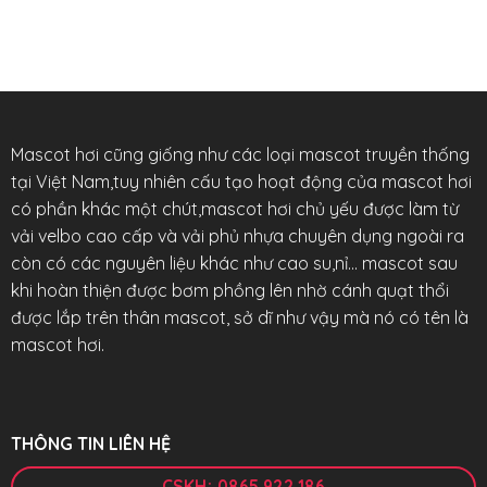
Mascot hơi cũng giống như các loại mascot truyền thống
tại Việt Nam,tuy nhiên cấu tạo hoạt động của mascot hơi
có phần khác một chút,mascot hơi chủ yếu được làm từ
vải velbo cao cấp và vải phủ nhựa chuyên dụng ngoài ra
còn có các nguyên liệu khác như cao su,nỉ… mascot sau
khi hoàn thiện được bơm phồng lên nhờ cánh quạt thổi
được lắp trên thân mascot, sở dĩ như vậy mà nó có tên là
mascot hơi.
THÔNG TIN LIÊN HỆ
CSKH: 0865.922.186