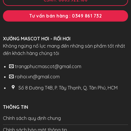
Tư vấn bán hàng : 0349 861 732
XƯỞNG MASCOT HƠI - RỐI HƠI
Không ngừng nổ lực mang đến những sản phẩm tốt nhất
đến khách hàng chúng tôi
trangphucmascot@gmail.com
roihoi.vn@gmail.com
Số 8 Đường T4B, P. Tây Thạnh, Q. Tân Phú, HCM
THÔNG TIN
Chính sách quy định chung
Chính sách bảo mật thông tin